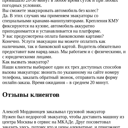
превышало 20-30 минут в любое время суток и при любых
погодных условиях.
Вы сможете эвакуировать автомобиль без колес?
Да. В этих случаях мы применяем эвакуаторы со
специальными кранами-манипуляторами. Крепления КМУ
фиксируются на кузове, автомобиль аккуратно
приподнимается и устанавливается на платформе.
У вас предусмотрена оплата банковскими картами?
Конечно. Услуги эвакуации вы можете оплатить как
наличными, так и банковской картой. Водитель обязательно
предоставит вам наряд-заказ. Мы работаем и с физическими, и
с юридическими лицами.
Как вызвать эвакуатор?
Наши клиенты выбирают один их трех доступных способов
вызова эвакуатора: звонить по указанному на сайте номеру
телефона, заказать обратный звонок, отправить нам форму
онлайн-заказа. Время ожидания – в среднем 20 минут.
Отзывы клиентов
Алексей Мордвинцев
заказывал грузовой эвакуатор
Нужен был недорогой эвакуатор, чтобы доставить машину из
центра Москвы в сервис на МКАДе. Друг посоветовал
заказать здесь, потому что и цены адекватные, и приезжают