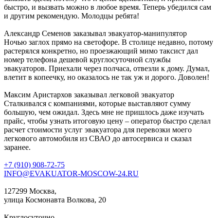
быстро, и вызвать можно в любое время. Теперь убедился сам
и другим рекомендую. Молодцы ребята!
Александр Семенов
заказывал эвакуатор-манипулятор
Ночью заглох прямо на светофоре. В столице недавно, потому
растерялся конкретно, но проезжающий мимо таксист дал
номер телефона дешевой круглосуточной службы
эвакуаторов. Приехали через полчаса, отвезли к дому. Думал,
влетит в копеечку, но оказалось не так уж и дорого. Доволен!
Максим Аристархов
заказывал легковой эвакуатор
Сталкивался с компаниями, которые выставляют сумму
большую, чем ожидал. Здесь мне не пришлось даже изучать
прайс, чтобы узнать итоговую цену – оператор быстро сделал
расчет стоимости услуг эвакуатора для перевозки моего
легкового автомобиля из СВАО до автосервиса и сказал
заранее.
+7 (910) 908-72-75
INFO@EVAKUATOR-MOSCOW-24.RU
127299 Москва,
улица Космонавта Волкова, 20
Круглосуточно