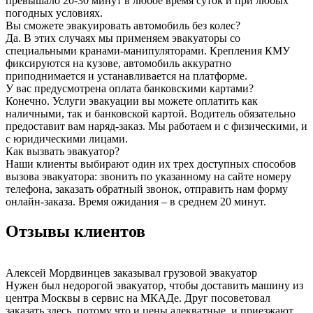
превышало 20-30 минут в любое время суток и при любых
погодных условиях.
Вы сможете эвакуировать автомобиль без колес?
Да. В этих случаях мы применяем эвакуаторы со
специальными кранами-манипуляторами. Крепления КМУ
фиксируются на кузове, автомобиль аккуратно
приподнимается и устанавливается на платформе.
У вас предусмотрена оплата банковскими картами?
Конечно. Услуги эвакуации вы можете оплатить как
наличными, так и банковской картой. Водитель обязательно
предоставит вам наряд-заказ. Мы работаем и с физическими, и
с юридическими лицами.
Как вызвать эвакуатор?
Наши клиенты выбирают один их трех доступных способов
вызова эвакуатора: звонить по указанному на сайте номеру
телефона, заказать обратный звонок, отправить нам форму
онлайн-заказа. Время ожидания – в среднем 20 минут.
Отзывы клиентов
Алексей Мордвинцев
заказывал грузовой эвакуатор
Нужен был недорогой эвакуатор, чтобы доставить машину из
центра Москвы в сервис на МКАДе. Друг посоветовал
заказать здесь, потому что и цены адекватные, и приезжают