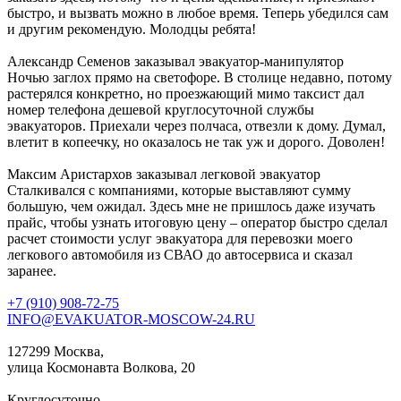
быстро, и вызвать можно в любое время. Теперь убедился сам
и другим рекомендую. Молодцы ребята!
Александр Семенов
заказывал эвакуатор-манипулятор
Ночью заглох прямо на светофоре. В столице недавно, потому
растерялся конкретно, но проезжающий мимо таксист дал
номер телефона дешевой круглосуточной службы
эвакуаторов. Приехали через полчаса, отвезли к дому. Думал,
влетит в копеечку, но оказалось не так уж и дорого. Доволен!
Максим Аристархов
заказывал легковой эвакуатор
Сталкивался с компаниями, которые выставляют сумму
большую, чем ожидал. Здесь мне не пришлось даже изучать
прайс, чтобы узнать итоговую цену – оператор быстро сделал
расчет стоимости услуг эвакуатора для перевозки моего
легкового автомобиля из СВАО до автосервиса и сказал
заранее.
+7 (910) 908-72-75
INFO@EVAKUATOR-MOSCOW-24.RU
127299 Москва,
улица Космонавта Волкова, 20
Круглосуточно