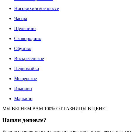
Носовихинское шоссе
Часцы
Щельпино
Сковородино
Обухово
Воскресенское
Первомайка
Мещерское
Иваново
Марьино
МЫ ВЕРНЕМ ВАМ 100% ОТ РАЗНИЦЫ В ЦЕНЕ!
Нашли
дешевле?
Если вы нашли цены на услуги эвакуатора ниже, чем у нас, м