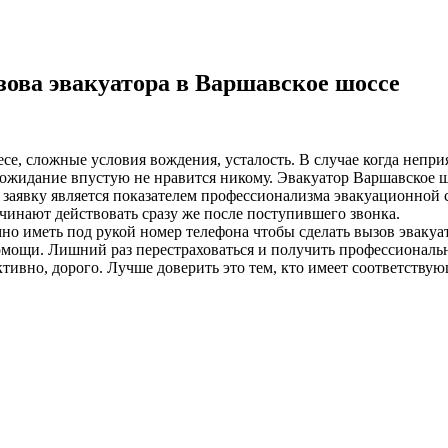
ова эвакуатора в Варшавское шоссе
лесе, сложные условия вождения, усталость. В случае когда неп
ожидание впустую не нравится никому. Эвакуатор Варшавское шо
а заявку является показателем профессионализма эвакуационной 
чинают действовать сразу же после поступившего звонка.
о иметь под рукой номер телефона чтобы сделать вызов эвакуа
омощи. Лишний раз перестраховаться и получить профессиональ
ивно, дорого. Лучше доверить это тем, кто имеет соответствую