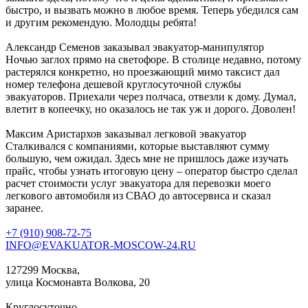
быстро, и вызвать можно в любое время. Теперь убедился сам
и другим рекомендую. Молодцы ребята!
Александр Семенов
заказывал эвакуатор-манипулятор
Ночью заглох прямо на светофоре. В столице недавно, потому
растерялся конкретно, но проезжающий мимо таксист дал
номер телефона дешевой круглосуточной службы
эвакуаторов. Приехали через полчаса, отвезли к дому. Думал,
влетит в копеечку, но оказалось не так уж и дорого. Доволен!
Максим Аристархов
заказывал легковой эвакуатор
Сталкивался с компаниями, которые выставляют сумму
большую, чем ожидал. Здесь мне не пришлось даже изучать
прайс, чтобы узнать итоговую цену – оператор быстро сделал
расчет стоимости услуг эвакуатора для перевозки моего
легкового автомобиля из СВАО до автосервиса и сказал
заранее.
+7 (910) 908-72-75
INFO@EVAKUATOR-MOSCOW-24.RU
127299 Москва,
улица Космонавта Волкова, 20
Круглосуточно