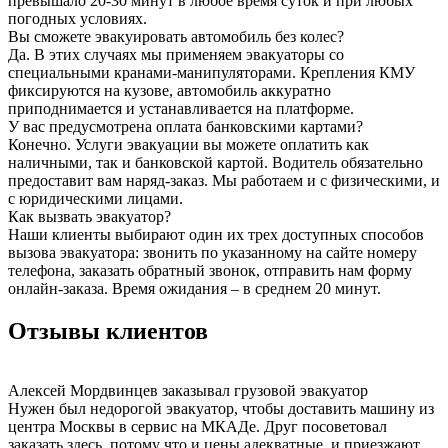
превышало 20-30 минут в любое время суток и при любых
погодных условиях.
Вы сможете эвакуировать автомобиль без колес?
Да. В этих случаях мы применяем эвакуаторы со
специальными кранами-манипуляторами. Крепления КМУ
фиксируются на кузове, автомобиль аккуратно
приподнимается и устанавливается на платформе.
У вас предусмотрена оплата банковскими картами?
Конечно. Услуги эвакуации вы можете оплатить как
наличными, так и банковской картой. Водитель обязательно
предоставит вам наряд-заказ. Мы работаем и с физическими, и
с юридическими лицами.
Как вызвать эвакуатор?
Наши клиенты выбирают один их трех доступных способов
вызова эвакуатора: звонить по указанному на сайте номеру
телефона, заказать обратный звонок, отправить нам форму
онлайн-заказа. Время ожидания – в среднем 20 минут.
Отзывы клиентов
Алексей Мордвинцев
заказывал грузовой эвакуатор
Нужен был недорогой эвакуатор, чтобы доставить машину из
центра Москвы в сервис на МКАДе. Друг посоветовал
заказать здесь, потому что и цены адекватные, и приезжают