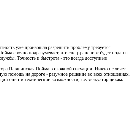
риятность уже произошла разрешить проблему требуется
ойма срочно подразумевает, что спецтранспорт будет подан в
службы. Точность и быстрота - это всегда доступные
тора Павшинская Пойма в сложной ситуации. Никто не хочет
ную помощь на дороге - разумное решение во всех отношениях.
щий опыт и технические возможности, т.е. эвакуаторщикам.