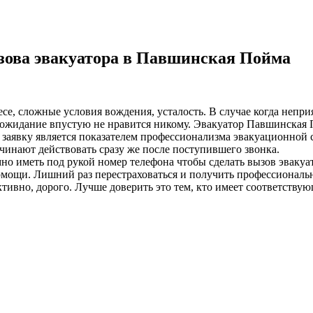
зова эвакуатора в Павшинская Пойма
лесе, сложные условия вождения, усталость. В случае когда неп
ожидание впустую не нравится никому. Эвакуатор Павшинская П
а заявку является показателем профессионализма эвакуационной 
чинают действовать сразу же после поступившего звонка.
о иметь под рукой номер телефона чтобы сделать вызов эвакуа
омощи. Лишний раз перестраховаться и получить профессиональ
ивно, дорого. Лучше доверить это тем, кто имеет соответствую