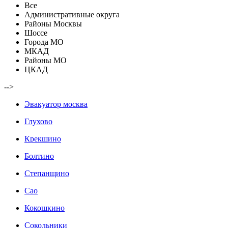
Все
Административные округа
Районы Москвы
Шоссе
Города МО
МКАД
Районы МО
ЦКАД
-->
Эвакуатор москва
Глухово
Крекшино
Болтино
Степанщино
Сао
Кокошкино
Сокольники