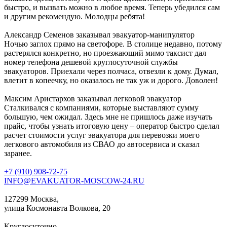
быстро, и вызвать можно в любое время. Теперь убедился сам
и другим рекомендую. Молодцы ребята!
Александр Семенов
заказывал эвакуатор-манипулятор
Ночью заглох прямо на светофоре. В столице недавно, потому
растерялся конкретно, но проезжающий мимо таксист дал
номер телефона дешевой круглосуточной службы
эвакуаторов. Приехали через полчаса, отвезли к дому. Думал,
влетит в копеечку, но оказалось не так уж и дорого. Доволен!
Максим Аристархов
заказывал легковой эвакуатор
Сталкивался с компаниями, которые выставляют сумму
большую, чем ожидал. Здесь мне не пришлось даже изучать
прайс, чтобы узнать итоговую цену – оператор быстро сделал
расчет стоимости услуг эвакуатора для перевозки моего
легкового автомобиля из СВАО до автосервиса и сказал
заранее.
+7 (910) 908-72-75
INFO@EVAKUATOR-MOSCOW-24.RU
127299 Москва,
улица Космонавта Волкова, 20
Круглосуточно