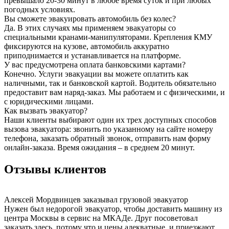
превышало 20-30 минут в любое время суток и при любых
погодных условиях.
Вы сможете эвакуировать автомобиль без колес?
Да. В этих случаях мы применяем эвакуаторы со
специальными кранами-манипуляторами. Крепления КМУ
фиксируются на кузове, автомобиль аккуратно
приподнимается и устанавливается на платформе.
У вас предусмотрена оплата банковскими картами?
Конечно. Услуги эвакуации вы можете оплатить как
наличными, так и банковской картой. Водитель обязательно
предоставит вам наряд-заказ. Мы работаем и с физическими, и
с юридическими лицами.
Как вызвать эвакуатор?
Наши клиенты выбирают один их трех доступных способов
вызова эвакуатора: звонить по указанному на сайте номеру
телефона, заказать обратный звонок, отправить нам форму
онлайн-заказа. Время ожидания – в среднем 20 минут.
Отзывы клиентов
Алексей Мордвинцев
заказывал грузовой эвакуатор
Нужен был недорогой эвакуатор, чтобы доставить машину из
центра Москвы в сервис на МКАДе. Друг посоветовал
заказать здесь, потому что и цены адекватные, и приезжают