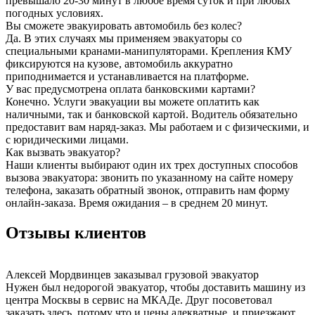
превышало 20-30 минут в любое время суток и при любых
погодных условиях.
Вы сможете эвакуировать автомобиль без колес?
Да. В этих случаях мы применяем эвакуаторы со
специальными кранами-манипуляторами. Крепления КМУ
фиксируются на кузове, автомобиль аккуратно
приподнимается и устанавливается на платформе.
У вас предусмотрена оплата банковскими картами?
Конечно. Услуги эвакуации вы можете оплатить как
наличными, так и банковской картой. Водитель обязательно
предоставит вам наряд-заказ. Мы работаем и с физическими, и
с юридическими лицами.
Как вызвать эвакуатор?
Наши клиенты выбирают один их трех доступных способов
вызова эвакуатора: звонить по указанному на сайте номеру
телефона, заказать обратный звонок, отправить нам форму
онлайн-заказа. Время ожидания – в среднем 20 минут.
Отзывы клиентов
Алексей Мордвинцев
заказывал грузовой эвакуатор
Нужен был недорогой эвакуатор, чтобы доставить машину из
центра Москвы в сервис на МКАДе. Друг посоветовал
заказать здесь, потому что и цены адекватные, и приезжают