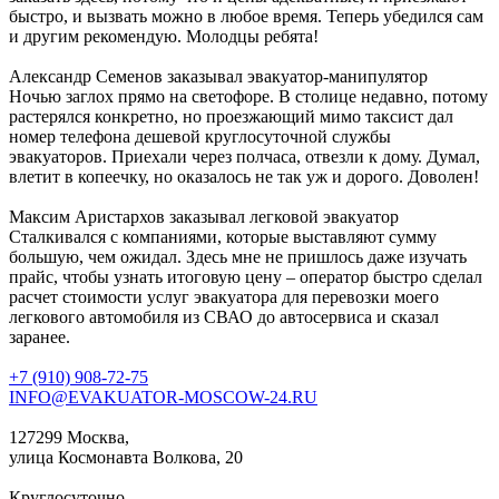
быстро, и вызвать можно в любое время. Теперь убедился сам
и другим рекомендую. Молодцы ребята!
Александр Семенов
заказывал эвакуатор-манипулятор
Ночью заглох прямо на светофоре. В столице недавно, потому
растерялся конкретно, но проезжающий мимо таксист дал
номер телефона дешевой круглосуточной службы
эвакуаторов. Приехали через полчаса, отвезли к дому. Думал,
влетит в копеечку, но оказалось не так уж и дорого. Доволен!
Максим Аристархов
заказывал легковой эвакуатор
Сталкивался с компаниями, которые выставляют сумму
большую, чем ожидал. Здесь мне не пришлось даже изучать
прайс, чтобы узнать итоговую цену – оператор быстро сделал
расчет стоимости услуг эвакуатора для перевозки моего
легкового автомобиля из СВАО до автосервиса и сказал
заранее.
+7 (910) 908-72-75
INFO@EVAKUATOR-MOSCOW-24.RU
127299 Москва,
улица Космонавта Волкова, 20
Круглосуточно