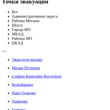
Точки эвакуации
Все
Административные округа
Районы Москвы
Шоссе
Города МО
МКАД
Районы МО
ЦКАД
-->
Эвакуатор москва
Малые Петрищи
в район Бирюлёво Восточное
Колюбакино
Наро Осаново
Ульяново
Барвиха