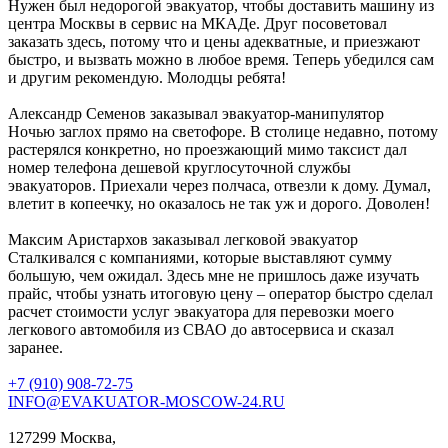
Нужен был недорогой эвакуатор, чтобы доставить машину из
центра Москвы в сервис на МКАДе. Друг посоветовал
заказать здесь, потому что и цены адекватные, и приезжают
быстро, и вызвать можно в любое время. Теперь убедился сам
и другим рекомендую. Молодцы ребята!
Александр Семенов
заказывал эвакуатор-манипулятор
Ночью заглох прямо на светофоре. В столице недавно, потому
растерялся конкретно, но проезжающий мимо таксист дал
номер телефона дешевой круглосуточной службы
эвакуаторов. Приехали через полчаса, отвезли к дому. Думал,
влетит в копеечку, но оказалось не так уж и дорого. Доволен!
Максим Аристархов
заказывал легковой эвакуатор
Сталкивался с компаниями, которые выставляют сумму
большую, чем ожидал. Здесь мне не пришлось даже изучать
прайс, чтобы узнать итоговую цену – оператор быстро сделал
расчет стоимости услуг эвакуатора для перевозки моего
легкового автомобиля из СВАО до автосервиса и сказал
заранее.
+7 (910) 908-72-75
INFO@EVAKUATOR-MOSCOW-24.RU
127299 Москва,