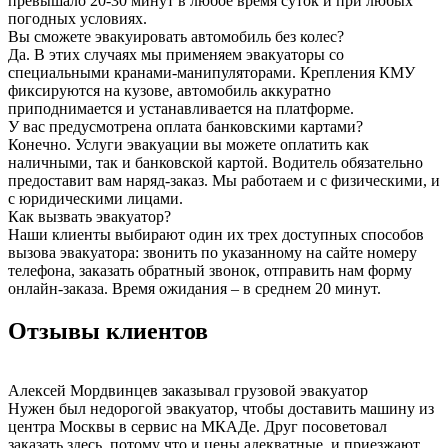
превышало 20-30 минут в любое время суток и при любых
погодных условиях.
Вы сможете эвакуировать автомобиль без колес?
Да. В этих случаях мы применяем эвакуаторы со
специальными кранами-манипуляторами. Крепления КМУ
фиксируются на кузове, автомобиль аккуратно
приподнимается и устанавливается на платформе.
У вас предусмотрена оплата банковскими картами?
Конечно. Услуги эвакуации вы можете оплатить как
наличными, так и банковской картой. Водитель обязательно
предоставит вам наряд-заказ. Мы работаем и с физическими, и
с юридическими лицами.
Как вызвать эвакуатор?
Наши клиенты выбирают один их трех доступных способов
вызова эвакуатора: звонить по указанному на сайте номеру
телефона, заказать обратный звонок, отправить нам форму
онлайн-заказа. Время ожидания – в среднем 20 минут.
Отзывы клиентов
Алексей Мордвинцев
заказывал грузовой эвакуатор
Нужен был недорогой эвакуатор, чтобы доставить машину из
центра Москвы в сервис на МКАДе. Друг посоветовал
заказать здесь, потому что и цены адекватные, и приезжают