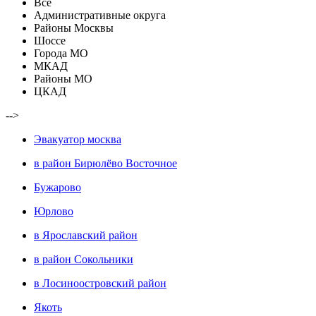
Все
Административные округа
Районы Москвы
Шоссе
Города МО
МКАД
Районы МО
ЦКАД
-->
Эвакуатор москва
в район Бирюлёво Восточное
Бужарово
Юрлово
в Ярославский район
в район Сокольники
в Лосиноостровский район
Якоть