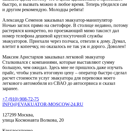
быстро, и вызвать можно в любое время. Теперь убедился сам
и другим рекомендую. Молодцы ребята!
Александр Семенов
заказывал эвакуатор-манипулятор
Ночью заглох прямо на светофоре. В столице недавно, потому
растерялся конкретно, но проезжающий мимо таксист дал
номер телефона дешевой круглосуточной службы
эвакуаторов. Приехали через полчаса, отвезли к дому. Думал,
влетит в копеечку, но оказалось не так уж и дорого. Доволен!
Максим Аристархов
заказывал легковой эвакуатор
Сталкивался с компаниями, которые выставляют сумму
большую, чем ожидал. Здесь мне не пришлось даже изучать
прайс, чтобы узнать итоговую цену – оператор быстро сделал
расчет стоимости услуг эвакуатора для перевозки моего
легкового автомобиля из СВАО до автосервиса и сказал
заранее.
+7 (910) 908-72-75
INFO@EVAKUATOR-MOSCOW-24.RU
127299 Москва,
улица Космонавта Волкова, 20
Круглосуточно