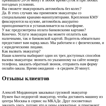
превышало 20-30 минут в любое время суток и при любых
погодных условиях.
Вы сможете эвакуировать автомобиль без колес?
Да. В этих случаях мы применяем эвакуаторы со
специальными кранами-манипуляторами. Крепления КМУ
фиксируются на кузове, автомобиль аккуратно
приподнимается и устанавливается на платформе.
У вас предусмотрена оплата банковскими картами?
Конечно. Услуги эвакуации вы можете оплатить как
наличными, так и банковской картой. Водитель обязательно
предоставит вам наряд-заказ. Мы работаем и с физическими, и
с юридическими лицами.
Как вызвать эвакуатор?
Наши клиенты выбирают один их трех доступных способов
вызова эвакуатора: звонить по указанному на сайте номеру
телефона, заказать обратный звонок, отправить нам форму
онлайн-заказа. Время ожидания – в среднем 20 минут.
Отзывы клиентов
Алексей Мордвинцев
заказывал грузовой эвакуатор
Нужен был недорогой эвакуатор, чтобы доставить машину из
центра Москвы в сервис на МКАДе. Друг посоветовал
заказать здесь, потому что и цены адекватные, и приезжают