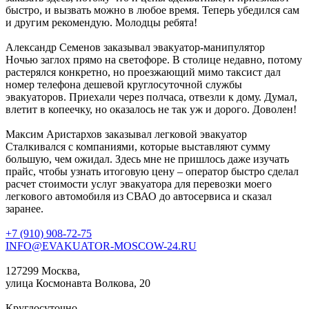
быстро, и вызвать можно в любое время. Теперь убедился сам
и другим рекомендую. Молодцы ребята!
Александр Семенов
заказывал эвакуатор-манипулятор
Ночью заглох прямо на светофоре. В столице недавно, потому
растерялся конкретно, но проезжающий мимо таксист дал
номер телефона дешевой круглосуточной службы
эвакуаторов. Приехали через полчаса, отвезли к дому. Думал,
влетит в копеечку, но оказалось не так уж и дорого. Доволен!
Максим Аристархов
заказывал легковой эвакуатор
Сталкивался с компаниями, которые выставляют сумму
большую, чем ожидал. Здесь мне не пришлось даже изучать
прайс, чтобы узнать итоговую цену – оператор быстро сделал
расчет стоимости услуг эвакуатора для перевозки моего
легкового автомобиля из СВАО до автосервиса и сказал
заранее.
+7 (910) 908-72-75
INFO@EVAKUATOR-MOSCOW-24.RU
127299 Москва,
улица Космонавта Волкова, 20
Круглосуточно