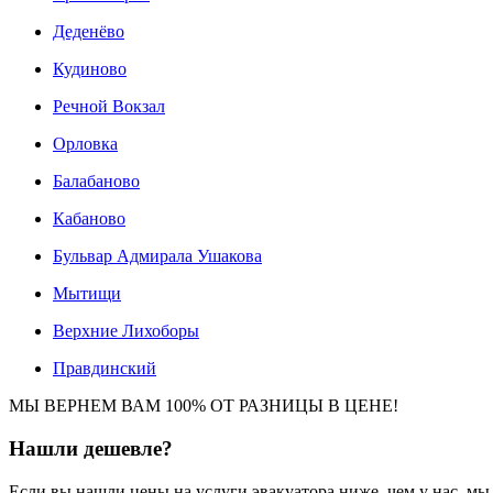
Деденёво
Кудиново
Речной Вокзал
Орловка
Балабаново
Кабаново
Бульвар Адмирала Ушакова
Мытищи
Верхние Лихоборы
Правдинский
МЫ ВЕРНЕМ ВАМ 100% ОТ РАЗНИЦЫ В ЦЕНЕ!
Нашли
дешевле?
Если вы нашли цены на услуги эвакуатора ниже, чем у нас, м