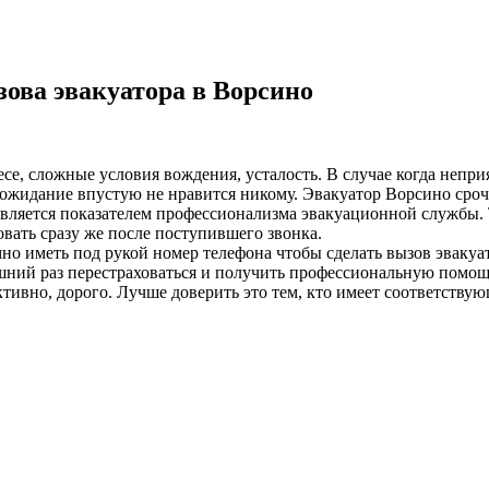
ова эвакуатора в Ворсино
лесе, сложные условия вождения, усталость. В случае когда неп
ожидание впустую не нравится никому. Эвакуатор Ворсино срочн
 является показателем профессионализма эвакуационной службы. 
вать сразу же после поступившего звонка.
о иметь под рукой номер телефона чтобы сделать вызов эвакуа
ний раз перестраховаться и получить профессиональную помощь
ивно, дорого. Лучше доверить это тем, кто имеет соответствую