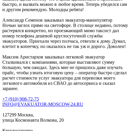
быстро, и вызвать можно в любое время. Теперь убедился сам
и другим рекомендую. Молодцы ребята!
Александр Семенов
заказывал эвакуатор-манипулятор
Ночью заглох прямо на светофоре. В столице недавно, потому
растерялся конкретно, но проезжающий мимо таксист дал
номер телефона дешевой круглосуточной службы
эвакуаторов. Приехали через полчаса, отвезли к дому. Думал,
влетит в копеечку, но оказалось не так уж и дорого. Доволен!
Максим Аристархов
заказывал легковой эвакуатор
Сталкивался с компаниями, которые выставляют сумму
большую, чем ожидал. Здесь мне не пришлось даже изучать
прайс, чтобы узнать итоговую цену – оператор быстро сделал
расчет стоимости услуг эвакуатора для перевозки моего
легкового автомобиля из СВАО до автосервиса и сказал
заранее.
+7 (910) 908-72-75
INFO@EVAKUATOR-MOSCOW-24.RU
127299 Москва,
улица Космонавта Волкова, 20
Круглосуточно