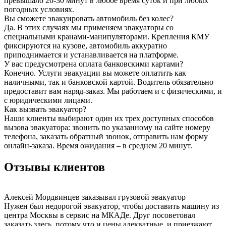
превышало 20-30 минут в любое время суток и при любых
погодных условиях.
Вы сможете эвакуировать автомобиль без колес?
Да. В этих случаях мы применяем эвакуаторы со
специальными кранами-манипуляторами. Крепления КМУ
фиксируются на кузове, автомобиль аккуратно
приподнимается и устанавливается на платформе.
У вас предусмотрена оплата банковскими картами?
Конечно. Услуги эвакуации вы можете оплатить как
наличными, так и банковской картой. Водитель обязательно
предоставит вам наряд-заказ. Мы работаем и с физическими, и
с юридическими лицами.
Как вызвать эвакуатор?
Наши клиенты выбирают один их трех доступных способов
вызова эвакуатора: звонить по указанному на сайте номеру
телефона, заказать обратный звонок, отправить нам форму
онлайн-заказа. Время ожидания – в среднем 20 минут.
Отзывы клиентов
Алексей Мордвинцев
заказывал грузовой эвакуатор
Нужен был недорогой эвакуатор, чтобы доставить машину из
центра Москвы в сервис на МКАДе. Друг посоветовал
заказать здесь, потому что и цены адекватные, и приезжают